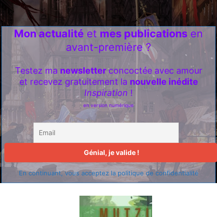
Mon actualité
et
mes publications
en
avant-première ?
Testez ma
newsletter
concoctée avec amour
et recevez gratuitement la
nouvelle inédite
Inspiration
!
en version numérique
En continuant, vous acceptez la politique de confidentialité