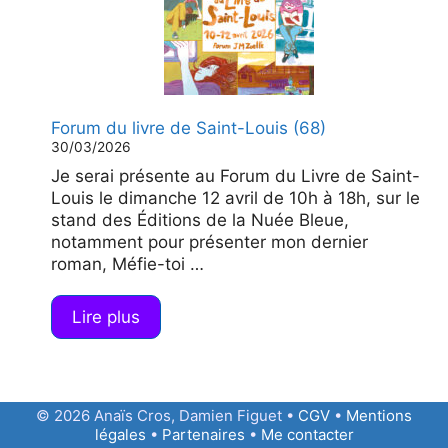
Forum du livre de Saint-Louis (68)
30/03/2026
Je serai présente au Forum du Livre de Saint-
Louis le dimanche 12 avril de 10h à 18h, sur le
stand des Éditions de la Nuée Bleue,
notamment pour présenter mon dernier
roman, Méfie-toi …
Lire plus
Article ajouté au panier
Paiement
0 Produit -
0,00
€
© 2026 Anaïs Cros, Damien Figuet •
CGV
•
Mentions
légales
•
Partenaires
•
Me contacter