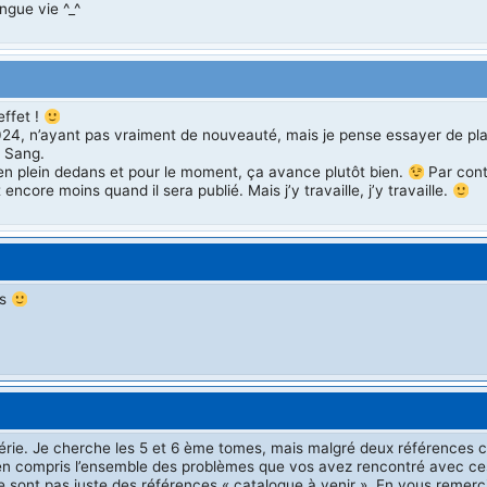
ngue vie ^_^
effet !
024, n’ayant pas vraiment de nouveauté, mais je pense essayer de pl
e Sang.
 en plein dedans et pour le moment, ça avance plutôt bien.
Par cont
ncore moins quand il sera publié. Mais j’y travaille, j’y travaille.
es
érie. Je cherche les 5 et 6 ème tomes, mais malgré deux références c
i bien compris l’ensemble des problèmes que vos avez rencontré avec ce
ne sont pas juste des références « catalogue à venir ». En vous remerc