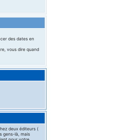
acer des dates en
re, vous dire quand
hez deux éditeurs (
s gens-là, mais
iant pour votre