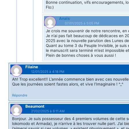
Bonne continuation, vifs encouragements, lo
Flo:)
Anaïs
07/01/2025 à 5:05 PM
Je crois me souvenir de notre rencontre, en 
Je n’ai pas fait beaucoup de dédicaces en 2
2025 avec la nouvelle parution des Lunes d
Quant au tome 3 du Peuple Invisible, je suis
le manuscrit sera terminé m’est impossible et e
Plein de bonnes choses à vous aussi !
Filaine
12/01/2025 à 4:18 PM
Ah! Trop excellent!! L’année commence bien avec ces nouvell
Que les journées soient fastes alors, et vive l’Imaginaire ! ^_^
Répondre
Beaumont
21/02/2025 à 6:11 AM
Bonjour. Je suis possesseur des 4 premiers volumes de cette s
lokomodo et Armada), je n’arrive à les trouver nulle part. J’a
j’aimerai savoir si ces volumes » existent physiquement », et 