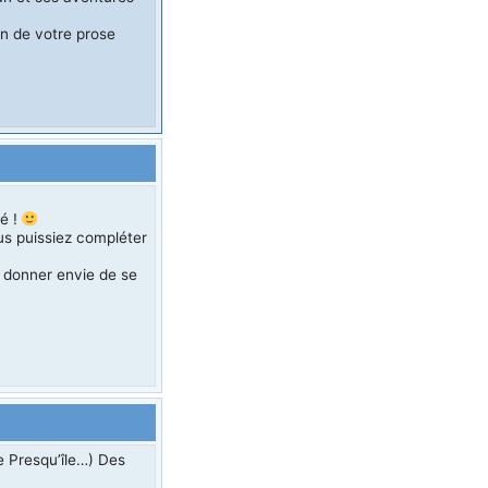
n de votre prose
é !
us puissiez compléter
 donner envie de se
e Presqu’île…) Des