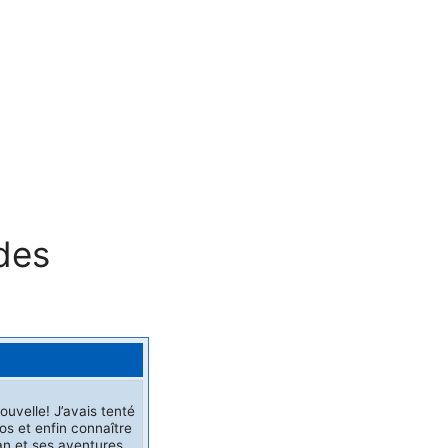
des
ouvelle! J’avais tenté
os et enfin connaître
ran et ses aventures