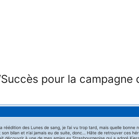
e “Succès pour la campagne 
réédition des Lunes de sang, je l’ai vu trop tard, mais quelle bonne n
t son bilan et n’ai jamais eu de suite, donc… Hâte de retrouver ces hér
’ai fait découvrir à une de mes amies ex Strasbourgeoise qui a adoré Kie