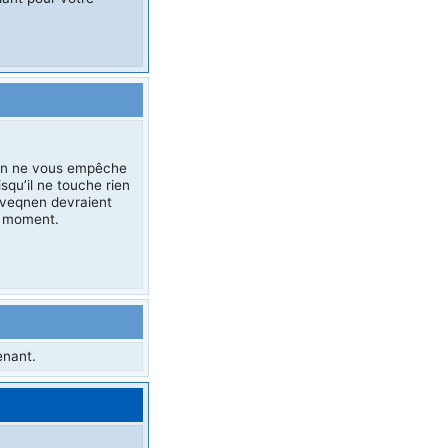
Rien ne vous empêche
squ’il ne touche rien
iveqnen devraient
le moment.
enant.