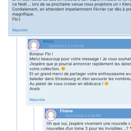
ce Noël … lors de sa prochaine venue nous projetons un « Kier
Cordialement, en attendant impatiemment Février car dès à pr
magnifique.
Flo:)
Répondre
Anaïs
02/01/2025 à 2:50 PM
Bonjour Flo !
Merci beaucoup pour votre message ! Je vous souhaite
J’espère que je pourrai annoncer rapidement les date
votre collection.
Et un grand merci de partager votre enthousiasme a
balader dans Strasbourg et d’en savourer les nombre
Au plaisir de vous croiser en dédicace !
Anaïs
Répondre
Filaine
05/01/2025 à 5:49 PM
Oh que oui, j’espère vivement une nouvelle c
nouvelles d’un tome 3 pour les Invisibles …? 