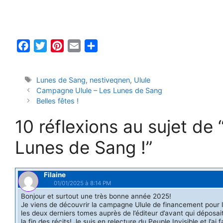
F
T
P
E
P
a
w
i
m
a
c
i
n
a
r
Étiquettes
Lunes de Sang
,
nestiveqnen
,
Ulule
e
t
t
i
t
Campagne Ulule – Les Lunes de Sang
b
t
e
l
a
Belles fêtes !
o
e
r
g
10 réflexions au sujet d
o
r
e
e
k
s
r
Lunes de Sang !”
t
Filaine
01/01/2025 à 8:14 PM
Bonjour et surtout une très bonne année 2025!
Je viens de découvrir la campagne Ulule de financement pour la 
les deux derniers tomes auprès de l’éditeur d’avant qui déposai
la fin des récits! Je suis en relecture du Peuple Invisible et l