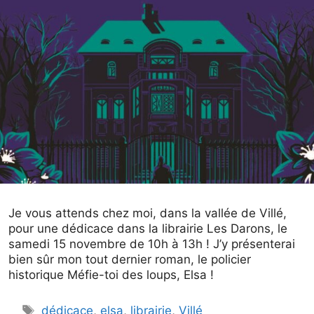
Je vous attends chez moi, dans la vallée de Villé,
pour une dédicace dans la librairie Les Darons, le
samedi 15 novembre de 10h à 13h ! J’y présenterai
bien sûr mon tout dernier roman, le policier
historique Méfie-toi des loups, Elsa !
Étiquettes
dédicace
,
elsa
,
librairie
,
Villé