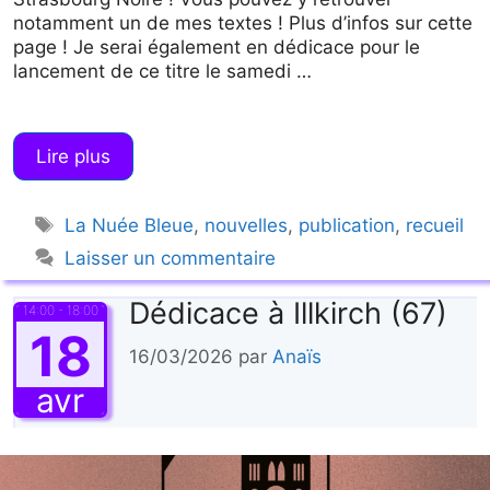
notamment un de mes textes ! Plus d’infos sur cette
page ! Je serai également en dédicace pour le
lancement de ce titre le samedi …
Lire plus
Étiquettes
La Nuée Bleue
,
nouvelles
,
publication
,
recueil
Laisser un commentaire
Dédicace à Illkirch (67)
14:00 - 18:00
18
16/03/2026
par
Anaïs
avr