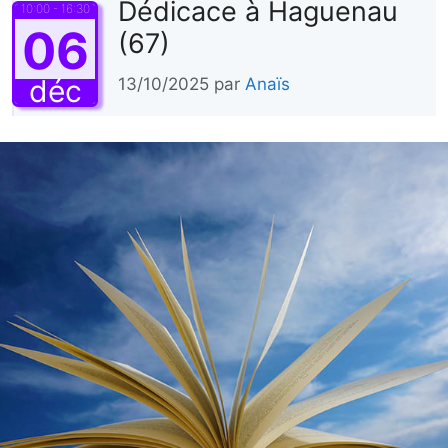
Dédicace à Haguenau
10:00 - 16:30
06
(67)
déc
13/10/2025
par
Anaïs