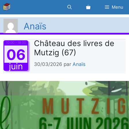
Aller
Menu
au
contenu
Anaïs
Château des livres de
10:00 - 18:00
06
Mutzig (67)
juin
30/03/2026
par
Anaïs