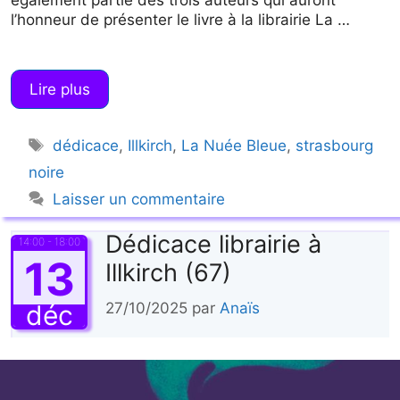
l’honneur de présenter le livre à la librairie La …
Lire plus
Étiquettes
dédicace
,
Illkirch
,
La Nuée Bleue
,
strasbourg
noire
Laisser un commentaire
Dédicace librairie à
14:00 - 18:00
13
Illkirch (67)
déc
27/10/2025
par
Anaïs