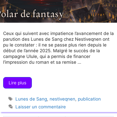
Ceux qui suivent avec impatience l’avancement de la
parution des Lunes de Sang chez Nestiveqnen ont
pu le constater : il ne se passe plus rien depuis le
début de l’année 2025. Malgré le succès de la
campagne Ulule, qui a permis de financer
l’impression du roman et sa remise …
Lire plus
Étiquettes
Lunes de Sang
,
nestiveqnen
,
publication
Laisser un commentaire