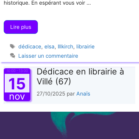
historique. En espérant vous voir …
Lire plus
Étiquettes
dédicace
,
elsa
,
Illkirch
,
librairie
Laisser un commentaire
Dédicace en librairie à
10:00 - 13:00
15
Villé (67)
nov
27/10/2025
par
Anaïs