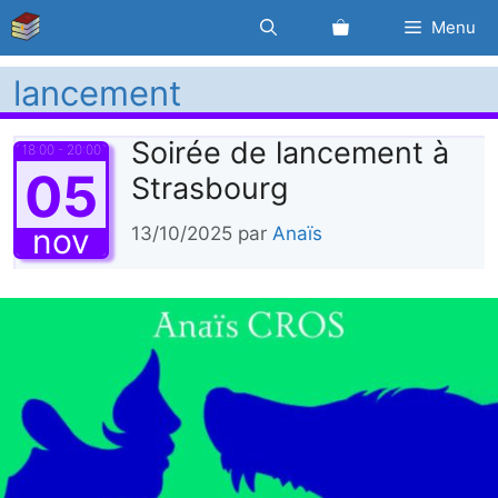
Aller
Menu
au
contenu
lancement
Soirée de lancement à
18:00 - 20:00
05
Strasbourg
nov
13/10/2025
par
Anaïs