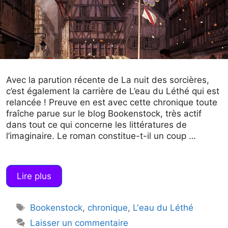
Avec la parution récente de La nuit des sorcières,
c’est également la carrière de L’eau du Léthé qui est
relancée ! Preuve en est avec cette chronique toute
fraîche parue sur le blog Bookenstock, très actif
dans tout ce qui concerne les littératures de
l’imaginaire. Le roman constitue-t-il un coup …
Lire plus
Étiquettes
Bookenstock
,
chronique
,
L'eau du Léthé
Laisser un commentaire