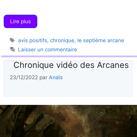
Lire plus
Étiquettes
avis positifs
,
chronique
,
le septième arcane
Laisser un commentaire
Chronique vidéo des Arcanes
23/12/2022
par
Anaïs