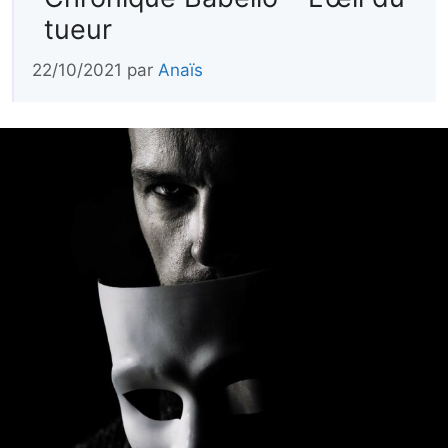
tueur
22/10/2021
par
Anaïs