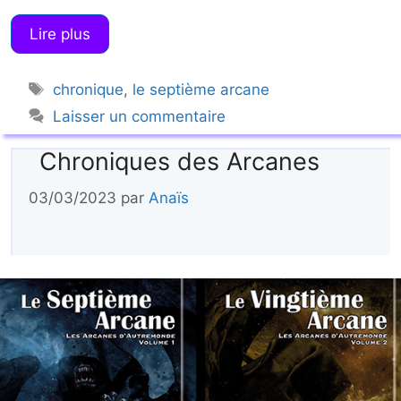
Lire plus
Étiquettes
chronique
,
le septième arcane
Laisser un commentaire
Chroniques des Arcanes
03/03/2023
par
Anaïs