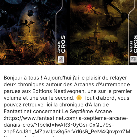
Bonjour à tous ! Aujourd’hui j’ai le plaisir de relayer
deux chroniques autour des Arcanes d’Autremonde
parues aux Editions Nestiveqnen, une sur le premier
volume et une sur le second.
Tout d’abord, vous
pouvez retrouver ici la chronique d’Allan de
Fantastinet concernant Le Septième Arcane
:https://www.fantastinet.com/la-septieme-arcane-
danais-cros/?fbclid=IwAR3-0yGsi-0xQL79s-
znp5AoJ3d_MZawJpv8q5erVrI6sR_PeM4QnvpxrZM