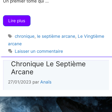
Un premier tome qui …
Lire plus
Étiquettes
chronique
,
le septième arcane
,
Le Vingtième
arcane
Laisser un commentaire
Chronique Le Septième
Arcane
27/01/2023
par
Anaïs