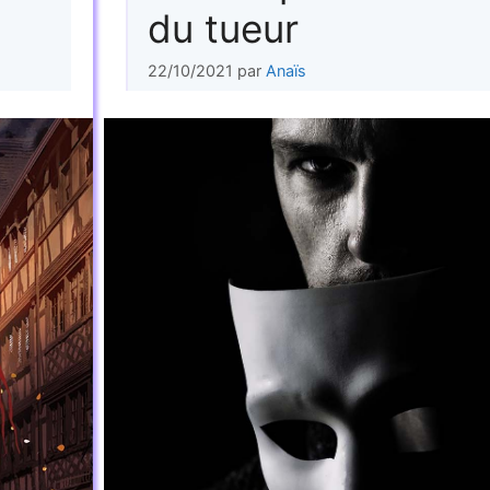
du tueur
22/10/2021
par
Anaïs