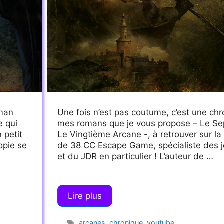
oman
Une fois n’est pas coutume, c’est une ch
e qui
mes romans que je vous propose – Le Se
 petit
Le Vingtième Arcane -, à retrouver sur l
topie se
de 38 CC Escape Game, spécialiste des j
et du JDR en particulier ! L’auteur de …
Lire plus
Étiquettes
arcanes
,
chronique
,
youtube