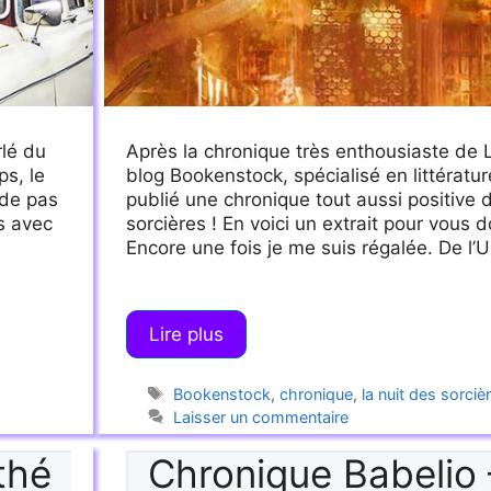
rlé du
Après la chronique très enthousiaste de L
ps, le
blog Bookenstock, spécialisé en littératur
 de pas
publié une chronique tout aussi positive 
as avec
sorcières ! En voici un extrait pour vous d
Encore une fois je me suis régalée. De l
Lire plus
Étiquettes
Bookenstock
,
chronique
,
la nuit des sorciè
Laisser un commentaire
thé
Chronique Babelio –