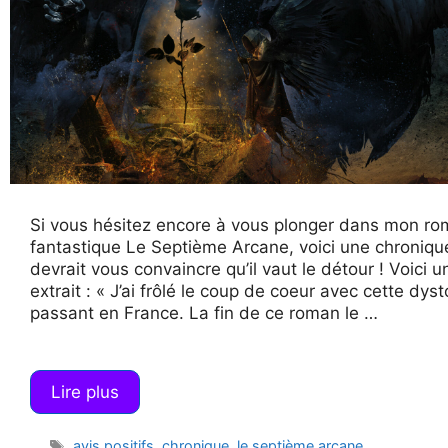
Si vous hésitez encore à vous plonger dans mon r
fantastique Le Septième Arcane, voici une chroniqu
devrait vous convaincre qu’il vaut le détour ! Voici un
extrait : « J’ai frôlé le coup de coeur avec cette dys
passant en France. La fin de ce roman le …
Lire plus
Étiquettes
avis positifs
,
chronique
,
le septième arcane