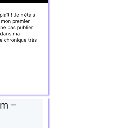
aît ! Je n’étais
r mon premier
 ne pas publier
e dans ma
ne chronique très
am –