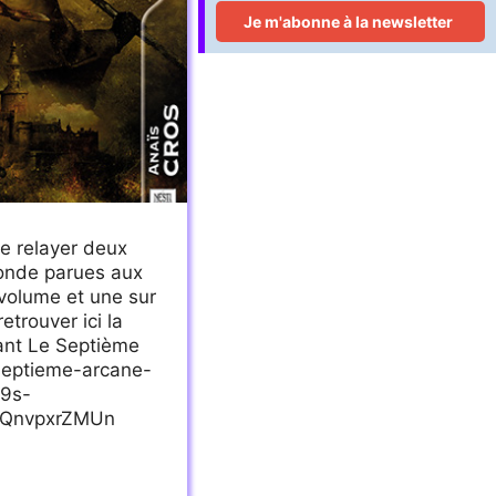
 de relayer deux
onde parues aux
 volume et une sur
trouver ici la
nant Le Septième
septieme-arcane-
79s-
4QnvpxrZMUn