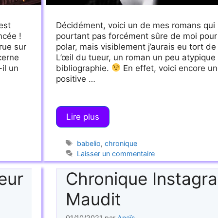
est
Décidément, voici un de mes romans qui pl
ncée !
pourtant pas forcément sûre de moi pou
rue sur
polar, mais visiblement j’aurais eu tort de
cerne
L’œil du tueur, un roman un peu atypiqu
il un
bibliographie.
En effet, voici encore u
positive …
Lire plus
Étiquettes
babelio
,
chronique
Laisser un commentaire
eur
Chronique Instagr
Maudit
01/10/2021
par
Anaïs