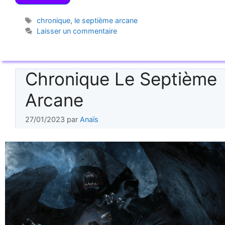
Étiquettes
chronique
,
le septième arcane
Laisser un commentaire
Chronique Le Septième
Arcane
27/01/2023
par
Anaïs