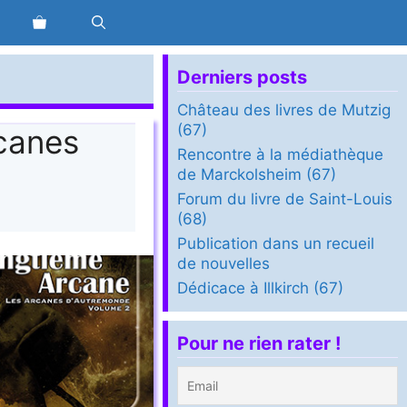
Derniers posts
Château des livres de Mutzig
(67)
canes
Rencontre à la médiathèque
de Marckolsheim (67)
Forum du livre de Saint-Louis
(68)
Publication dans un recueil
de nouvelles
Dédicace à Illkirch (67)
Pour ne rien rater !