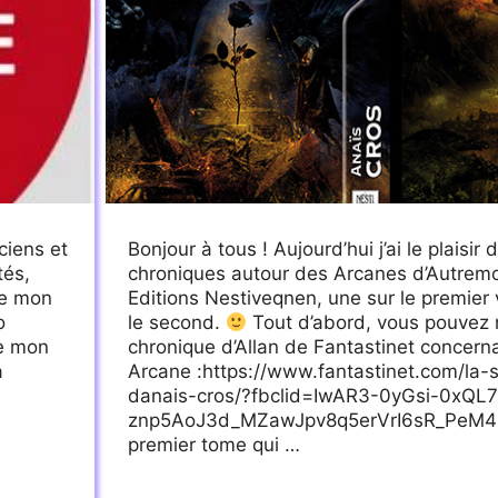
ciens et
Bonjour à tous ! Aujourd’hui j’ai le plaisir
tés,
chroniques autour des Arcanes d’Autrem
ue mon
Editions Nestiveqnen, une sur le premier
o
le second.
Tout d’abord, vous pouvez re
de mon
chronique d’Allan de Fantastinet concer
a
Arcane :https://www.fantastinet.com/la-
danais-cros/?fbclid=IwAR3-0yGsi-0xQL
znp5AoJ3d_MZawJpv8q5erVrI6sR_PeM
premier tome qui …