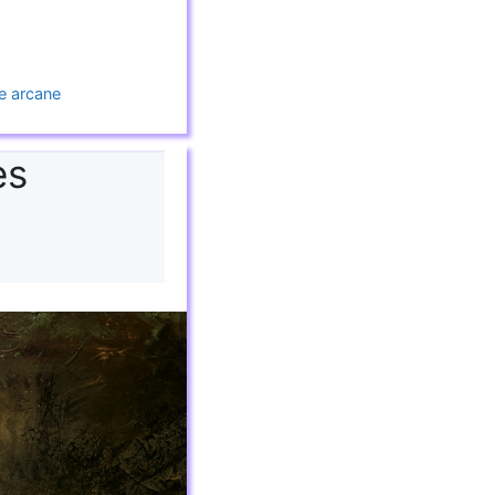
e arcane
es