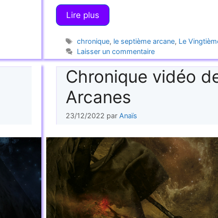
Lire plus
Étiquettes
chronique
,
le septième arcane
,
Le Vingtièm
Laisser un commentaire
Chronique vidéo d
Arcanes
23/12/2022
par
Anaïs