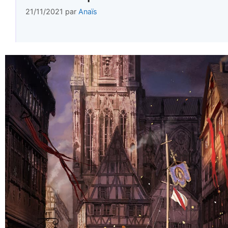
21/11/2021
par
Anaïs