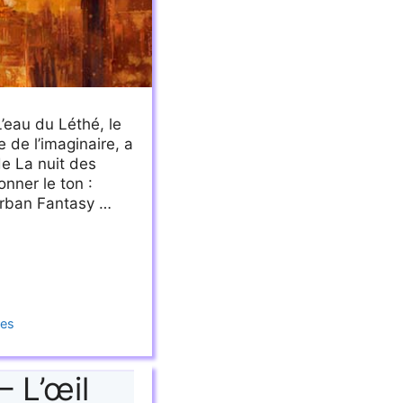
’eau du Léthé, le
e de l’imaginaire, a
de La nuit des
onner le ton :
’Urban Fantasy …
res
 L’œil