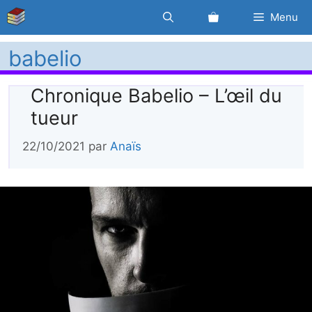
Aller
Menu
au
contenu
babelio
Chronique Babelio – L’œil du
tueur
22/10/2021
par
Anaïs