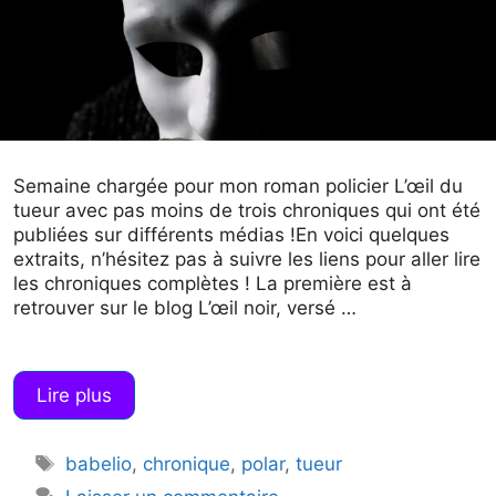
Semaine chargée pour mon roman policier L’œil du
tueur avec pas moins de trois chroniques qui ont été
publiées sur différents médias !En voici quelques
extraits, n’hésitez pas à suivre les liens pour aller lire
les chroniques complètes ! La première est à
retrouver sur le blog L’œil noir, versé …
Lire plus
Étiquettes
babelio
,
chronique
,
polar
,
tueur