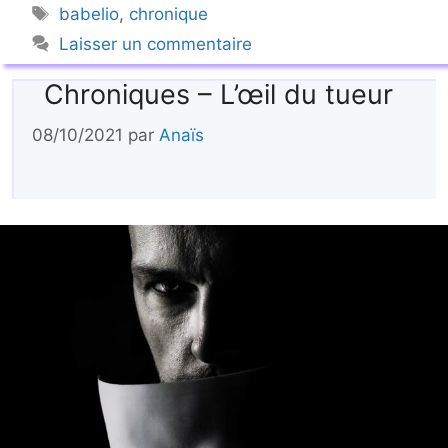
Étiquettes
babelio
,
chronique
Laisser un commentaire
Chroniques – L’œil du tueur
08/10/2021
par
Anaïs