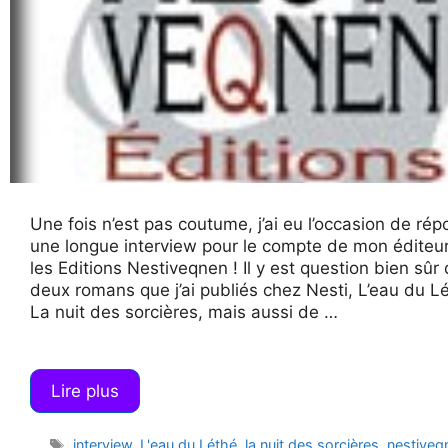
Une fois n’est pas coutume, j’ai eu l’occasion de ré
une longue interview pour le compte de mon éditeur
les Editions Nestiveqnen ! Il y est question bien sûr
deux romans que j’ai publiés chez Nesti, L’eau du L
La nuit des sorcières, mais aussi de …
Lire plus
Étiquettes
interview
,
L'eau du Léthé
,
la nuit des sorcières
,
nestiveq