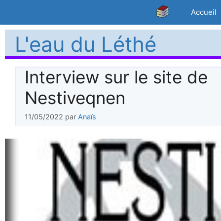
Aller
Accueil
au
contenu
L'eau du Léthé
Interview sur le site de
Nestiveqnen
11/05/2022
par
Anaïs