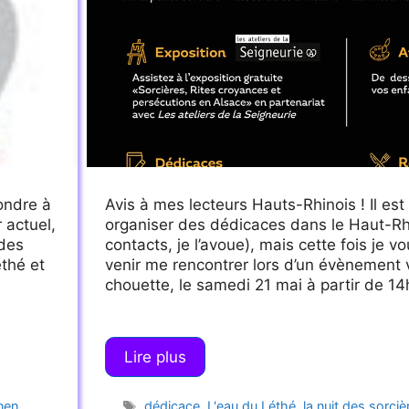
pondre à
Avis à mes lecteurs Hauts-Rhinois ! Il est 
 actuel,
organiser des dédicaces dans le Haut-R
 des
contacts, je l’avoue), mais cette fois je 
éthé et
venir me rencontrer lors d’un évènement 
chouette, le samedi 21 mai à partir de 1
Lire plus
Étiquettes
nen
dédicace
,
L'eau du Léthé
,
la nuit des sorciè