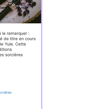
 le remarquer :
 de titre en cours
 de Yule. Cette
itions
es sorcières
orcières