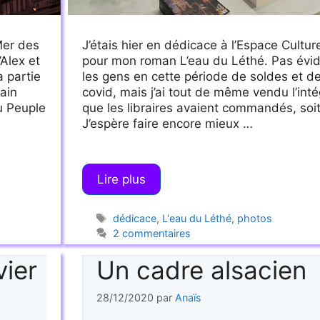
Mer des
J’étais hier en dédicace à l’Espace Culture
Alex et
pour mon roman L’eau du Léthé. Pas évid
a partie
les gens en cette période de soldes et d
ain
covid, mais j’ai tout de même vendu l’intég
u Peuple
que les libraires avaient commandés, soi
J’espère faire encore mieux …
Lire plus
Étiquettes
dédicace
,
L'eau du Léthé
,
photos
2 commentaires
vier
Un cadre alsacien
28/12/2020
par
Anaïs