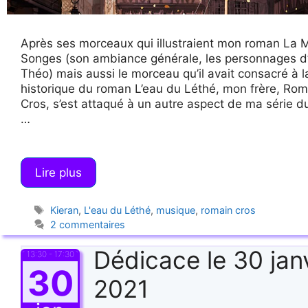
Après ses morceaux qui illustraient mon roman La 
Songes (son ambiance générale, les personnages d’
Théo) mais aussi le morceau qu’il avait consacré à l
historique du roman L’eau du Léthé, mon frère, Rom
Cros, s’est attaqué à un autre aspect de ma série d
…
Lire plus
Étiquettes
Kieran
,
L'eau du Léthé
,
musique
,
romain cros
2 commentaires
Dédicace le 30 jan
13:30 - 17:30
30
2021