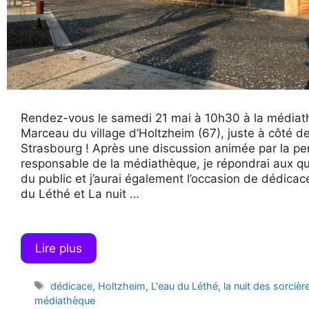
Rendez-vous le samedi 21 mai à 10h30 à la média
Marceau du village d’Holtzheim (67), juste à côté d
Strasbourg ! Après une discussion animée par la p
responsable de la médiathèque, je répondrai aux q
du public et j’aurai également l’occasion de dédicac
du Léthé et La nuit …
Lire plus
Étiquettes
dédicace
,
Holtzheim
,
L'eau du Léthé
,
la nuit des sorcièr
médiathèque