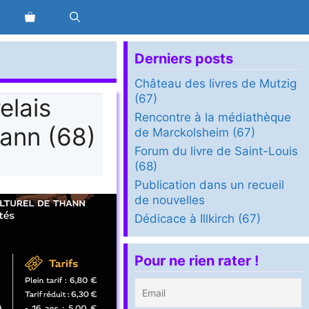
Derniers posts
Château des livres de Mutzig
(67)
elais
Rencontre à la médiathèque
hann (68)
de Marckolsheim (67)
Forum du livre de Saint-Louis
(68)
Publication dans un recueil
de nouvelles
Dédicace à Illkirch (67)
Pour ne rien rater !