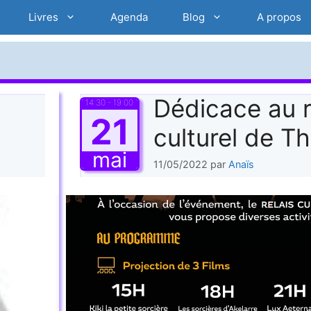
Livres
Agenda
Blog
A propos
Dédicace au r
14:30 - 19:00
21
culturel de T
mai
11/05/2022
par
Anaïs