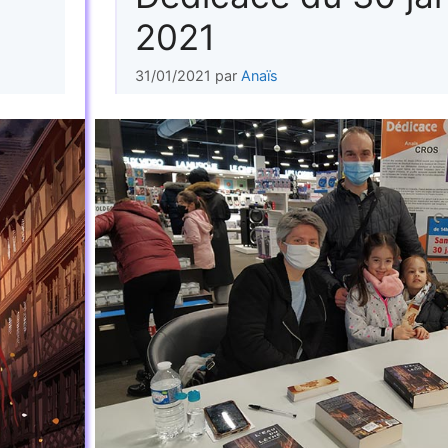
2021
31/01/2021
par
Anaïs