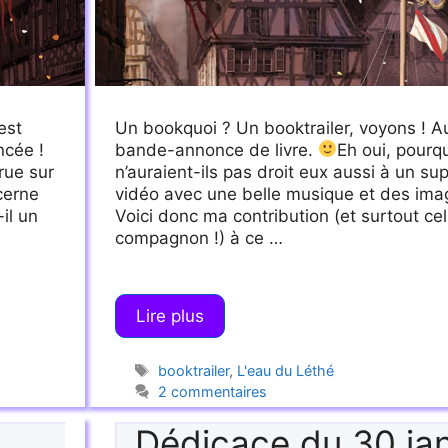
est
Un bookquoi ? Un booktrailer, voyons ! A
ncée !
bande-annonce de livre.
Eh oui, pourqu
rue sur
n’auraient-ils pas droit eux aussi à un sup
cerne
vidéo avec une belle musique et des ima
il un
Voici donc ma contribution (et surtout ce
compagnon !) à ce …
Lire plus
Étiquettes
booktrailer
,
L'eau du Léthé
2 commentaires
Dédicace du 30 jan