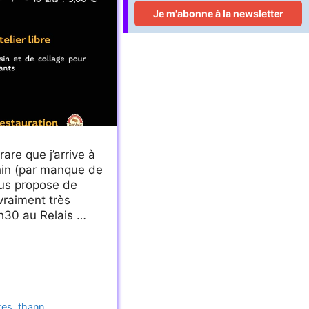
rare que j’arrive à
hin (par manque de
vous propose de
vraiment très
4h30 au Relais …
res
,
thann