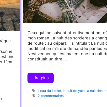
Ceux qui me suivent attentivement ont dû
mon roman La nuit des sorcières a changé
thèque
de route ; au départ, il s’intitulait La nuit
e
modification m’a été demandée par les Ed
ersonne
Nestiveqnen qui estimaient que La nuit d
uestions
constituait un titre …
er L’eau
Lire plus
Étiquettes
L'eau du Léthé
,
la nuit de yule
,
la nuit des s
2 commentaires
es
,