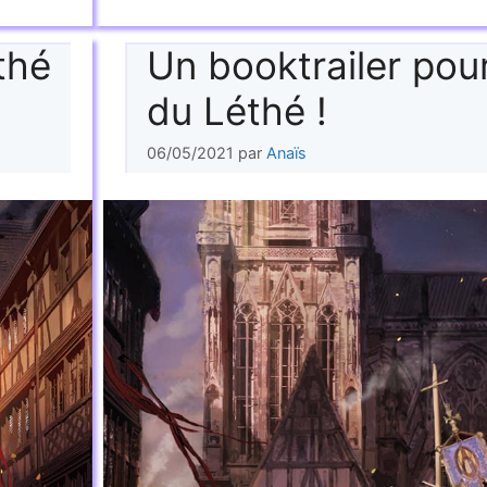
thé
Un booktrailer pour
du Léthé !
06/05/2021
par
Anaïs