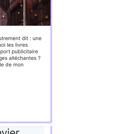
utrement dit : une
oi les livres
port publicitaire
ges alléchantes ?
lle de mon
vier