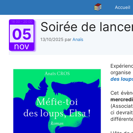
Aller
Accueil
au
contenu
Soirée de lanc
18:00 - 20:00
05
13/10/2025
par
Anaïs
nov
Expérien
organise
des loups
Cet évèn
mercredi
(Associat
ci devrai
différent