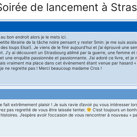
“Soirée de lancement à Stra
 bon endroit alors je le mets ici.
tite librairie de la tâche noire pensant y rester 5min: je me suis assi
 loups Elsa!). Je viens de le finir aujourd’hui et j’ai éprouvé une sens
nt. J’y ai découvert un Strasbourg abîmé par la guerre, une femme et 
et une enquête passionnée et passionnante. J’ai adoré ce livre, et je
’avais vraiment ma place dans cet événement étant venue par hasard « i
et je ne regrette pas ! Merci beaucoup madame Cros !
ait extrêmement plaisir ! Je suis ravie d’avoir pu vous intéresser lo
ez pas regretté de vous être laissée tenter.
C’est toujours un bonh
s histoires. J’espère avoir l’occasion de vous rencontrer à nouveau « p