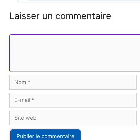
Laisser un commentaire
Commentaire
Nom
E-
mail
Site
web