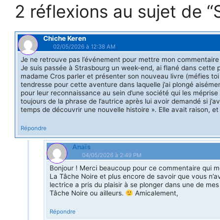
2 réflexions au sujet de 
o
r
e
e
k
s
r
t
Chiche Keren
02/05/2026 à 12:38 AM
Je ne retrouve pas l’événement pour mettre mon commentaire au
Je suis passée à Strasbourg un week-end, ai flané dans cette pe
madame Cros parler et présenter son nouveau livre (méfies toi des
tendresse pour cette aventure dans laquelle j’ai plongé aiséme
pour leur reconnaissance au sein d’une société qui les méprise 
toujours de la phrase de l’autrice après lui avoir demandé si j
temps de découvrir une nouvelle histoire ». Elle avait raison, 
Répondre
Anaïs
04/05/2026 à 2:49 PM
Bonjour ! Merci beaucoup pour ce commentaire qui me f
La Tâche Noire et plus encore de savoir que vous n’av
lectrice a pris du plaisir à se plonger dans une de me
Tâche Noire ou ailleurs.
Amicalement,
Répondre