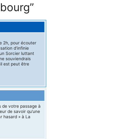
sbourg”
se 2h, pour écouter
ation d’infinie
un Sorcier luttant
 me souviendrais
l est peut être
rs de votre passage à
eur de savoir qu’une
ar hasard » à La