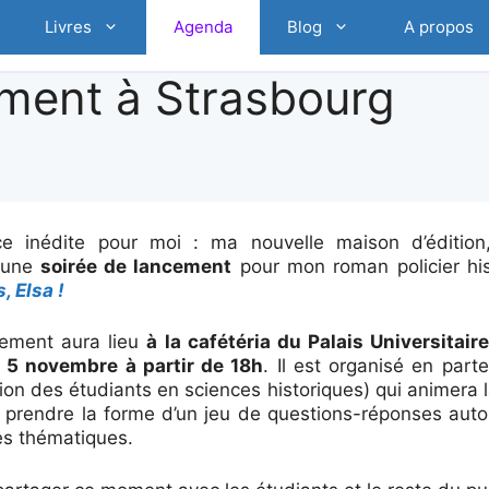
Livres
Agenda
Blog
A propos
ement à Strasbourg
ce inédite pour moi : ma nouvelle maison d’éditio
 une
soirée de lancement
pour mon roman policier hi
, Elsa !
ement aura lieu
à la cafétéria du Palais Universitair
 5 novembre à partir de 18h
. Il est organisé en part
ion des étudiants en sciences historiques) qui animera l
t prendre la forme d’un jeu de questions-réponses aut
es thématiques.