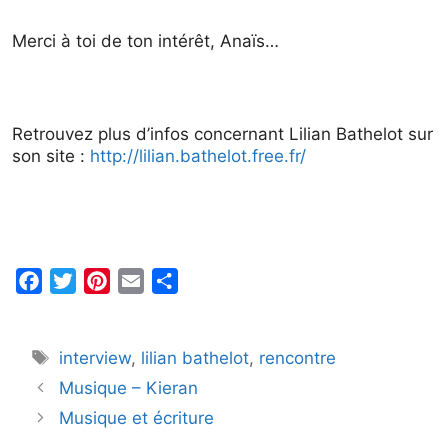
Merci à toi de ton intérêt, Anaïs…
Retrouvez plus d’infos concernant Lilian Bathelot sur
son site :
http://lilian.bathelot.free.fr/
F
T
P
E
P
a
w
i
m
a
c
i
n
a
r
Étiquettes
interview
,
lilian bathelot
,
rencontre
e
t
t
i
t
b
t
e
l
a
Musique – Kieran
o
e
r
g
Musique et écriture
o
r
e
e