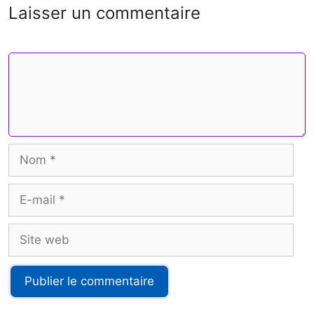
Laisser un commentaire
k
s
r
t
Commentaire
Nom
E-
mail
Site
web