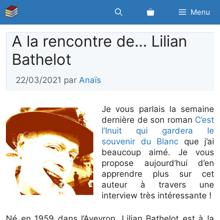
Aller
Menu
au
contenu
A la rencontre de… Lilian
Bathelot
22/03/2021
par
Anaïs
Je vous parlais la semaine
dernière de son roman
C’est
l’Inuit qui gardera le
souvenir du Blanc
que j’ai
beaucoup aimé. Je vous
propose aujourd’hui d’en
apprendre plus sur cet
auteur à travers une
interview très intéressante !
Né en 1959 dans l’Aveyron, Lilian Bathelot est à la