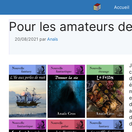
Aller
Accueil
au
contenu
Pour les amateurs de
20/08/2021
par
Anaïs
J
c
d
é
m
e
d
a
d
d