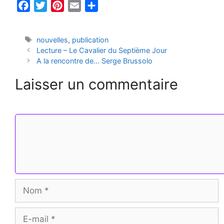
F
T
P
E
P
a
w
i
m
a
c
i
n
a
r
Étiquettes
nouvelles
,
publication
e
t
t
i
t
Lecture – Le Cavalier du Septième Jour
b
t
e
l
a
A la rencontre de… Serge Brussolo
o
e
r
g
Laisser un commentaire
o
r
e
e
k
s
r
Commentaire
t
Nom
E-
mail