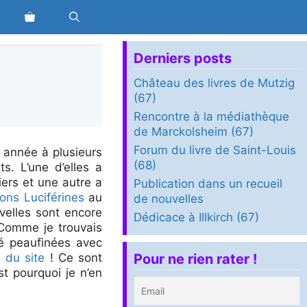
Derniers posts
Château des livres de Mutzig
(67)
Rencontre à la médiathèque
de Marckolsheim (67)
Forum du livre de Saint-Louis
e année à plusieurs
(68)
s. L’une d’elles a
iers et une autre a
Publication dans un recueil
ions Luciférines
au
de nouvelles
velles sont encore
Dédicace à Illkirch (67)
 Comme je trouvais
é peaufinées avec
 du site
! Ce sont
Pour ne rien rater !
st pourquoi je n’en