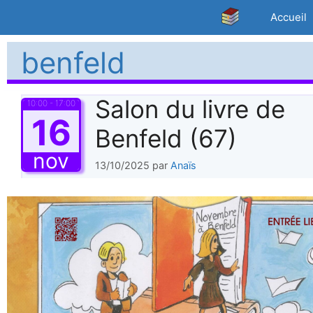
Aller
Accueil
au
contenu
benfeld
Salon du livre de
10:00 - 17:00
16
Benfeld (67)
nov
13/10/2025
par
Anaïs