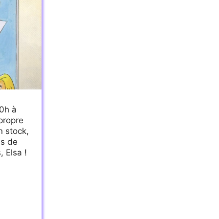
0h à
 propre
n stock,
es de
 Elsa !