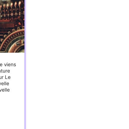
je viens
nture
ur Le
velle
velle