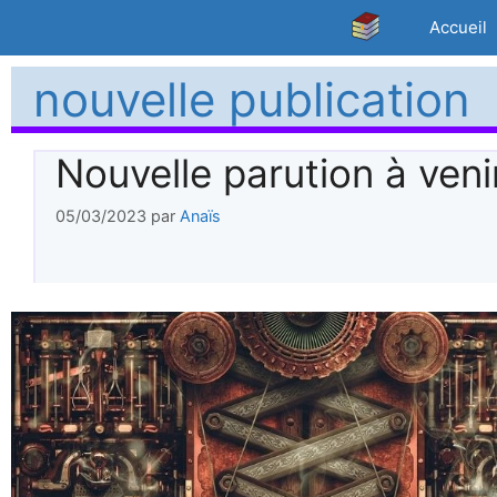
Aller
Accueil
au
contenu
nouvelle publication
Nouvelle parution à veni
05/03/2023
par
Anaïs