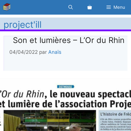
Aller
Menu
au
contenu
project'ill
Son et lumières – L’Or du Rhin
04/04/2022
par
Anaïs