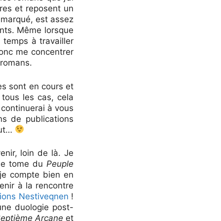
res et reposent un
remarqué, est assez
ants. Même lorsque
 temps à travailler
 donc me concentrer
e romans.
es sont en cours et
 tous les cas, cela
 continuerai à vous
ns de publications
out…
enir, loin de là. Je
ème tome du
Peuple
je compte bien en
enir à la rencontre
tions Nestiveqnen
!
d’une duologie post-
Septième Arcane
et