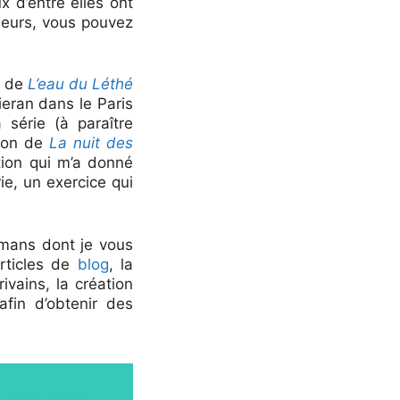
 d’entre elles ont
lleurs, vous pouvez
s de
L’eau du Léthé
eran dans le Paris
série (à paraître
tion de
La nuit des
tion qui m’a donné
rie, un exercice qui
omans dont je vous
articles de
blog
, la
ivains, la création
fin d’obtenir des