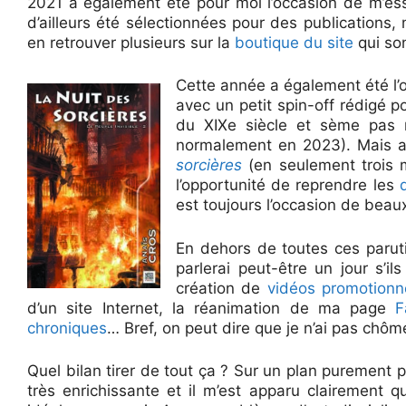
2021 a également été pour moi l’occasion de m’ess
d’ailleurs été sélectionnées pour des publications,
en retrouver plusieurs sur la
boutique du site
qui so
Cette année a également été l’o
avec un petit spin-off rédigé p
du XIXe siècle et sème pas m
normalement en 2023). Mais av
sorcières
(en seulement trois 
l’opportunité de reprendre les
est toujours l’occasion de bea
En dehors de toutes ces paruti
parlerai peut-être un jour s’i
création de
vidéos
promotionn
d’un site Internet, la réanimation de ma page
F
chroniques
… Bref, on peut dire que je n’ai pas chôm
Quel bilan tirer de tout ça ? Sur un plan purement 
très enrichissante et il m’est apparu clairement que