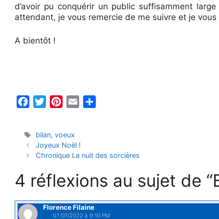
d’avoir pu conquérir un public suffisamment large
attendant, je vous remercie de me suivre et je vous
A bientôt !
F
T
P
E
P
a
w
i
m
a
c
i
n
a
r
Étiquettes
bilan
,
voeux
e
t
t
i
t
Joyeux Noël !
b
t
e
l
a
Chronique La nuit des sorcières
o
e
r
g
4 réflexions au sujet de 
o
r
e
e
k
s
r
t
Florence Filaine
07/01/2022 à 9:10 PM