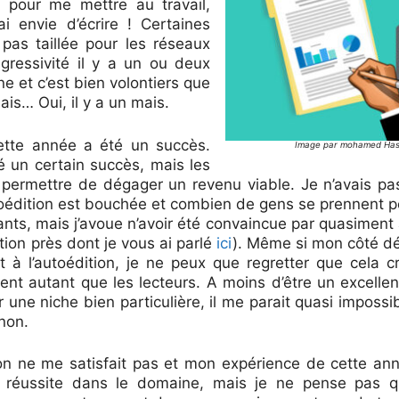
e pour me mettre au travail,
ai envie d’écrire ! Certaines
 pas taillée pour les réseaux
agressivité il y a un ou deux
e et c’est bien volontiers que
ais… Oui, il y a un mais.
cette année a été un succès.
Image par mohamed Has
é un certain succès, mais les
permettre de dégager un revenu viable. Je n’avais pas
utoédition est bouchée et combien de gens se prennent 
nts, mais j’avoue n’avoir été convaincue par quasiment
ption près dont je vous ai parlé
ici
). Même si mon côté d
t à l’autoédition, je ne peux que regretter que cela
ient autant que les lecteurs. A moins d’être un excell
ur une niche bien particulière, il me parait quasi imposs
 non.
ion ne me satisfait pas et mon expérience de cette ann
de réussite dans le domaine, mais je ne pense pas qu