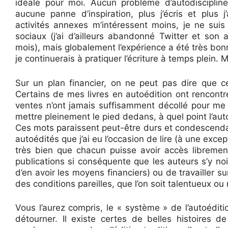
idéale pour moi. Aucun problème d’autodisciplin
aucune panne d’inspiration, plus j’écris et plus j’
activités annexes m’intéressent moins, je ne suis
sociaux (j’ai d’ailleurs abandonné Twitter et son 
mois), mais globalement l’expérience a été très bonn
je continuerais à pratiquer l’écriture à temps plein. M
Sur un plan financier, on ne peut pas dire que 
Certains de mes livres en autoédition ont rencontr
ventes n’ont jamais suffisamment décollé pour me 
mettre pleinement le pied dedans, à quel point l’a
Ces mots paraissent peut-être durs et condescenda
autoédités que j’ai eu l’occasion de lire (à une exce
très bien que chacun puisse avoir accès libremen
publications si conséquente que les auteurs s’y no
d’en avoir les moyens financiers) ou de travailler s
des conditions pareilles, que l’on soit talentueux ou
Vous l’aurez compris, le « système » de l’autoédit
détourner. Il existe certes de belles histoires 