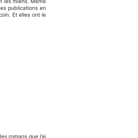
out les miens. Même
nes publications en
in. Et elles ont le
les romans que j’ai