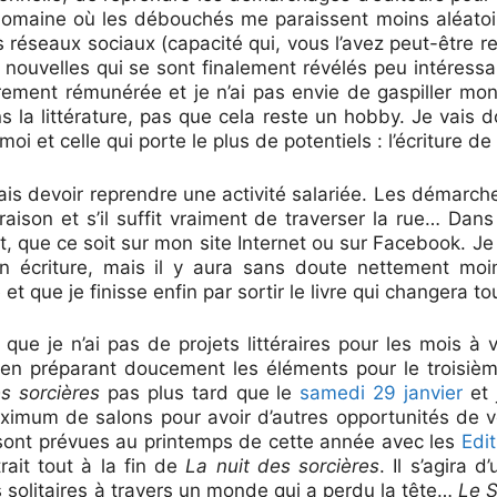
domaine où les débouchés me paraissent moins aléatoi
 réseaux sociaux (capacité qui, vous l’avez peut-être 
 nouvelles qui se sont finalement révélés peu intéress
rarement rémunérée et je n’ai pas envie de gaspiller mon
ans la littérature, pas que cela reste un hobby. Je vais
 moi et celle qui porte le plus de potentiels : l’écriture d
 vais devoir reprendre une activité salariée. Les démarch
aison et s’il suffit vraiment de traverser la rue… Dans
, que ce soit sur mon site Internet ou sur Facebook. Je
n écriture, mais il y aura sans doute nettement moi
t que je finisse enfin par sortir le livre qui changera t
 que je n’ai pas de projets littéraires pour les mois à v
t en préparant doucement les éléments pour le troisi
s sorcières
pas plus tard que le
samedi 29 janvier
et 
aximum de salons pour avoir d’autres opportunités de v
 sont prévues au printemps de cette année avec les
Edi
rait tout à la fin de
La nuit des sorcières
. Il s’agira 
s solitaires à travers un monde qui a perdu la tête…
Le 