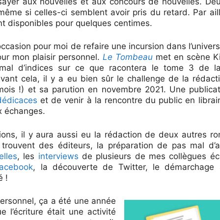
ayer aux nouvelles et aux concours de nouvelles. Deux
 même si celles-ci semblent avoir pris du retard. Par ai
nt disponibles pour quelques centimes.
ccasion pour moi de refaire une incursion dans l’univer
our mon plaisir personnel.
Le Tombeau
met en scène Ki
al d’indices sur ce que racontera le tome 3 de la 
ant cela, il y a eu bien sûr le challenge de la rédac
mois !) et sa parution en novembre 2021. Une publica
dédicaces
et de venir à la rencontre du public en librai
ux échanges.
ons, il y aura aussi eu la rédaction de deux autres r
ls trouvent des éditeurs, la préparation de pas mal d’
elles
, les
interviews
de plusieurs de mes collègues écr
acebook
, la découverte de Twitter, le démarchage a
é !
personnel, ça a été une année
 l’écriture était une activité