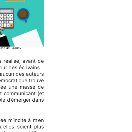
san de Pixabay
 réalisé, avant de
pour des écrivains…
 aucun des auteurs
émocratique trouve
 crée une masse de
ent communicant (et
ible d’émerger dans
ée m’incite à m’en
’elles soient plus