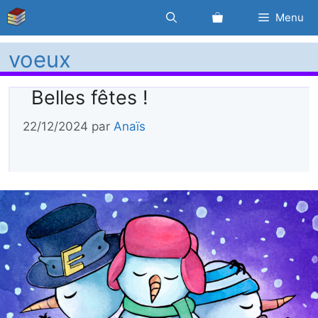
Aller
Menu
au
contenu
voeux
Belles fêtes !
22/12/2024
par
Anaïs