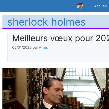
Aller
Accueil
au
contenu
sherlock holmes
Meilleurs vœux pour 202
06/01/2023
par
Anaïs