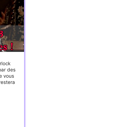
rlock
par des
de vous
restera