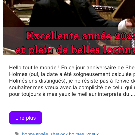
Hello tout le monde ! En ce jour anniversaire de She
Holmes (oui, la date a été soigneusement calculée 
Holmésiens distingués), je ne résiste pas à l’envie 
souhaiter mes vœux avec la complicité de celui qui 
pour toujours à mes yeux le meilleur interprète du …
Lire plus
Étiquettes
bonne année
,
sherlock holmes
,
voeux