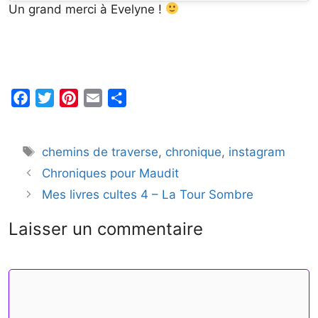
Un grand merci à Evelyne !
F
T
P
E
P
a
w
i
m
a
c
i
n
a
r
Étiquettes
chemins de traverse
,
chronique
,
instagram
e
t
t
i
t
b
t
e
l
a
Chroniques pour Maudit
o
e
r
g
Mes livres cultes 4 – La Tour Sombre
o
r
e
e
Laisser un commentaire
k
s
r
t
Commentaire