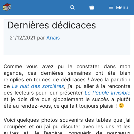
Aller
Menu
au
contenu
Dernières dédicaces
21/12/2021
par
Anaïs
Comme vous avez pu le constater dans mon
agenda, ces dernières semaines ont été bien
remplies en termes de dédicaces ! Avec la parution
de
La nuit des sorcières
, j’ai pu aller à la rencontre
des lecteurs pour leur présenter
Le Peuple Invisible
et je dois dire que globalement le succès a plutôt
été au rendez-vous, ce qui fait toujours plaisir !
Voici quelques photos souvenirs des tables que j’ai
occupées et où j’ai pu discuter avec les uns et les
autres et, je l’espère, conquérir de nouveaux