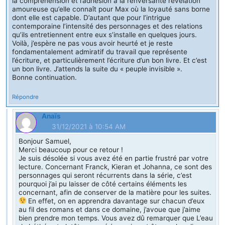
la compréhension et l’adhésion à la renversante révélation
amoureuse qu’elle connaît pour Max où la loyauté sans borne
dont elle est capable. D’autant que pour l’intrigue
contemporaine l’intensité des personnages et des relations
qu’ils entretiennent entre eux s’installe en quelques jours.
Voilà, j’espère ne pas vous avoir heurté et je reste
fondamentalement admiratif du travail que représente
l’écriture, et particulièrement l’écriture d’un bon livre. Et c’est
un bon livre. J’attends la suite du « peuple invisible ».
Bonne continuation.
Répondre
Anaïs
31/12/2021 à 10:54 AM
Bonjour Samuel,
Merci beaucoup pour ce retour !
Je suis désolée si vous avez été en partie frustré par votre
lecture. Concernant Franck, Kieran et Johanna, ce sont des
personnages qui seront récurrents dans la série, c’est
pourquoi j’ai pu laisser de côté certains éléments les
concernant, afin de conserver de la matière pour les suites.
En effet, on en apprendra davantage sur chacun d’eux
au fil des romans et dans ce domaine, j’avoue que j’aime
bien prendre mon temps. Vous avez dû remarquer que L’eau