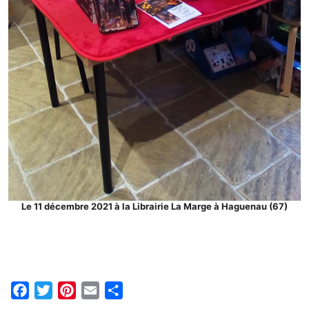
Le 11 décembre 2021 à la Librairie La Marge à Haguenau (67)
F
T
P
E
P
a
w
i
m
a