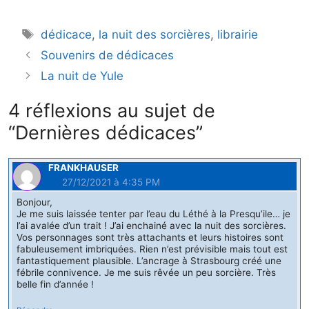
c
i
n
a
r
Étiquettes
dédicace
,
la nuit des sorcières
,
librairie
e
t
t
i
t
b
t
e
l
a
Souvenirs de dédicaces
o
e
r
g
La nuit de Yule
o
r
e
e
4 réflexions au sujet de
k
s
r
t
“Dernières dédicaces”
FRANKHAUSER
27/12/2021 à 4:35 PM
Bonjour,
Je me suis laissée tenter par l’eau du Léthé à la Presqu’ile… je
l’ai avalée d’un trait ! J’ai enchainé avec la nuit des sorcières.
Vos personnages sont très attachants et leurs histoires sont
fabuleusement imbriquées. Rien n’est prévisible mais tout est
fantastiquement plausible. L’ancrage à Strasbourg créé une
fébrile connivence. Je me suis rêvée un peu sorcière. Très
belle fin d’année !