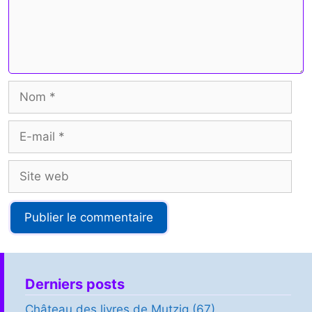
Nom
E-
mail
Site
web
Derniers posts
Château des livres de Mutzig (67)