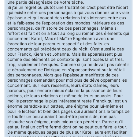
une partie désagréable de votre tâche.
Si j’ai un regret ou plutôt une frustration c’est peut être l’écart
qui existe entre des personnages à qui vous donnez une vraie
épaisseur et qui nouent des relations très intenses entre eux
et la faiblesse de l’exploration des mondes intérieurs de ces
personnages, de l’histoire de ces personnages. Même si
l’effort est fait et on a tout au long du roman des éléments qui
concernent Katell, Max et Maître Engelmann avec une
évocation de leur parcours respectif et des faits les
concernants qui précédent ceux du récit. C’est aussi le cas
pour Franck, Kieran et Johanna. Mais Ils apparaissent plus
comme des éléments de contexte qui sont posés là et très,
trop, rapidement évoqués. Comme si ça ne devait pas ralentir
le déroulement de l’intrigue en s’appesantissant sur le détail
des personnages. Alors que l’épaisseur manifeste de ces
personnages demandait pour moi plus de développement les
concernant. Sur leurs ressentis, leurs états d’âmes, leurs
parcours, pour encore mieux éclairer la puissance de leurs
actions, de leurs relations et même de leurs pouvoirs. Pour
moi le personnage le plus intéressant reste Franck qui est un
énorme paradoxe sur pattes, une énigme pour lui-même et
pour le lecteur. Et bien des pages qui auraient pris le temps de
le fouiller un peu auraient peut-être permis de, non pas
résoudre son énigme, mais mieux s’en pénétrer. Parce qu’il
est au final un coffre fermé dont on ne peut que faire le tour.
De même quelques pages de plus sur Katell auraient faciliter