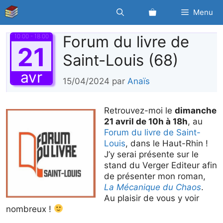
Aller
Menu
au
contenu
10:00 - 18:00
Forum du livre de
21
Saint-Louis (68)
avr
15/04/2024
par
Anaïs
Retrouvez-moi le
dimanche
21 avril de 10h à 18h
, au
Forum du livre de Saint-
Louis
, dans le Haut-Rhin !
J’y serai présente sur le
stand du Verger Editeur afin
de présenter mon roman,
La Mécanique du Chaos
.
Au plaisir de vous y voir
nombreux !