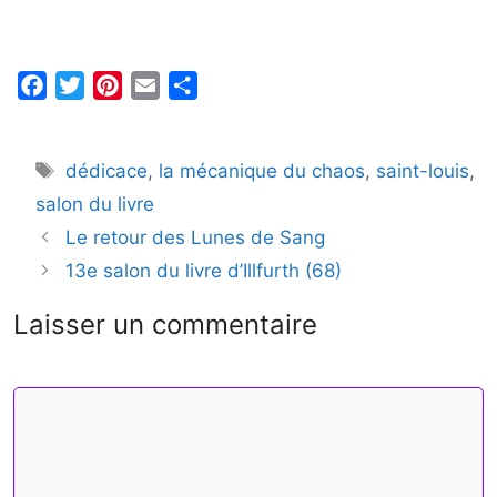
F
T
P
E
P
a
w
i
m
a
c
i
n
a
r
Étiquettes
dédicace
,
la mécanique du chaos
,
saint-louis
,
e
t
t
i
t
b
t
e
l
a
salon du livre
o
e
r
g
Le retour des Lunes de Sang
o
r
e
e
13e salon du livre d’Illfurth (68)
k
s
r
t
Laisser un commentaire
Commentaire