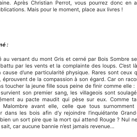
aine. Après Christian Perrot, vous pourrez donc en 
blications. Mais pour le moment, place aux livres !
mé :
 au versant du mont Gris et cerné par Bois Sombre s
attu par les vents et la complainte des loups. C’est l
à cause d’une particularité physique. Rares sont ceux 
, éprouvent de la compassion à son égard. Car on racon
s toucher la jeune fille sous peine de finir comme elle :
survient son premier sang, les villageois sont soulagés
ément au pacte maudit qui pèse sur eux. Comme tan
de Malombre avant elle, celle que tous surnomment 
r dans les bois afin d’y rejoindre l’inquiétante Gran
 bien un sort pire que la mort qui attend Rouge ? Nul n
e sait, car aucune bannie n’est jamais revenue…