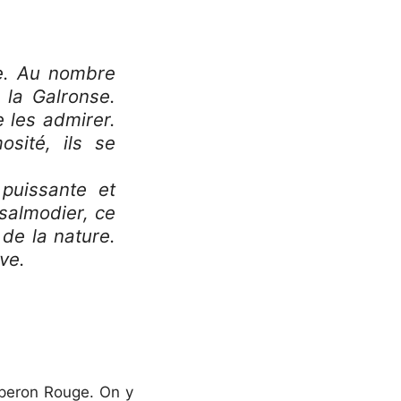
re. Au nombre
 la Galronse.
 les admirer.
osité, ils se
puissante et
psalmodier, ce
 de la nature.
ve.
aperon Rouge. On y