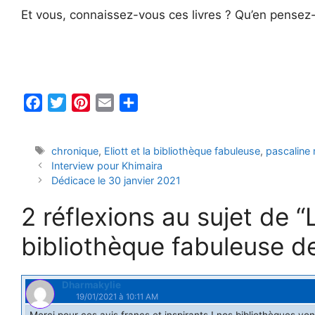
Et vous, connaissez-vous ces livres ? Qu’en pensez-
F
T
P
E
P
a
w
i
m
a
c
i
n
a
r
Étiquettes
chronique
,
Eliott et la bibliothèque fabuleuse
,
pascaline 
e
t
t
i
t
Interview pour Khimaira
b
t
e
l
a
Dédicace le 30 janvier 2021
o
e
r
g
2 réflexions au sujet de “
o
r
e
e
k
s
r
bibliothèque fabuleuse d
t
Dharmakylie
19/01/2021 à 10:11 AM
Merci pour ces avis francs et inspirants ! nos bibliothèques v