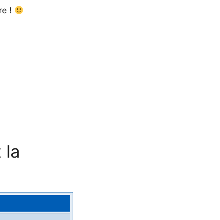
re !
 la