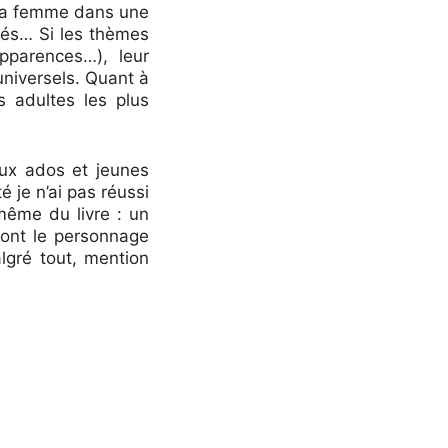
 la femme dans une
gés… Si les thèmes
pparences…), leur
universels. Quant à
es adultes les plus
ux ados et jeunes
 je n’ai pas réussi
même du livre : un
 dont le personnage
algré tout, mention