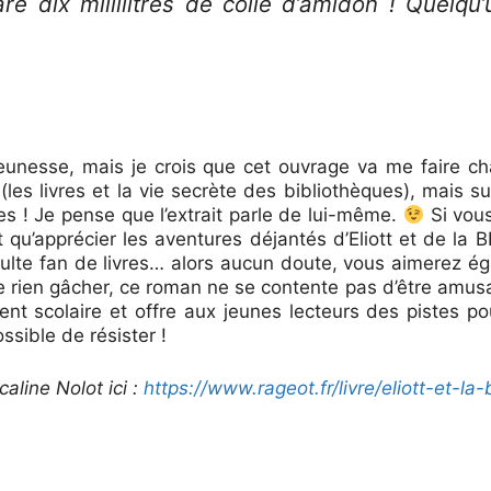
re dix millilitres de colle d’amidon ! Quelqu
jeunesse, mais je crois que cet ouvrage va me faire ch
es livres et la vie secrète des bibliothèques), mais su
ires ! Je pense que l’extrait parle de lui-même.
Si vou
t qu’apprécier les aventures déjantés d’Eliott et de la 
dulte fan de livres… alors aucun doute, vous aimerez é
e rien gâcher, ce roman ne se contente pas d’être amusa
nt scolaire et offre aux jeunes lecteurs des pistes po
ssible de résister !
aline Nolot ici :
https://www.rageot.fr/livre/eliott-et-la