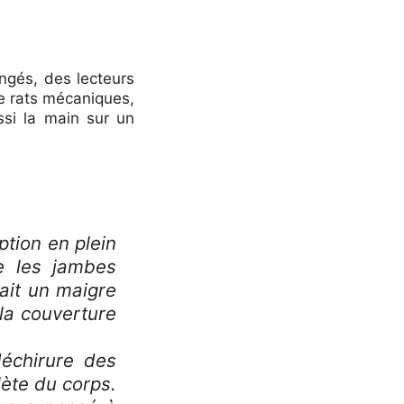
ngés, des lecteurs
de rats mécaniques,
ussi la main sur un
ption en plein
re les jambes
sait un maigre
 la couverture
déchirure des
ète du corps.