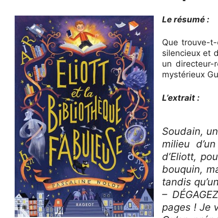
Le résumé :
Que trouve-t-
silencieux et 
un directeur-
mystérieux Gu
L’extrait :
Soudain, un
milieu d’un
d’Eliott, p
bouquin, ma
tandis qu’un
– DÉGAGEZ 
pages ! Je 