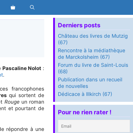
Derniers posts
Château des livres de Mutzig
(67)
Rencontre à la médiathèque
de Marckolsheim (67)
Forum du livre de Saint-Louis
e
Pascaline Nolot
:
(68)
ot
.
Publication dans un recueil
de nouvelles
ices francophones
Dédicace à Illkirch (67)
ures
qui sortent de
et
Rouge
un roman
ent et pourtant de
Pour ne rien rater !
r de répondre à une