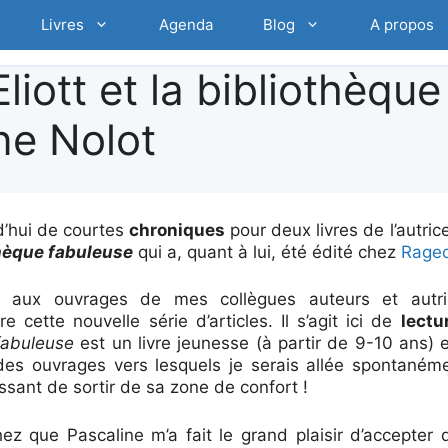
Livres
Agenda
Blog
A propos
liott et la bibliothèque
ne Nolot
d’hui de courtes
chroniques
pour deux livres de l’autric
othèque fabuleuse
qui a, quant à lui, été édité chez
Rage
ge aux ouvrages de mes collègues auteurs et autr
 cette nouvelle série d’articles. Il s’agit ici de
lect
 fabuleuse
est un livre jeunesse (à partir de 9-10 ans) 
des ouvrages vers lesquels je serais allée spontaném
essant de sortir de sa zone de confort !
chez que Pascaline m’a fait le grand plaisir d’accepte