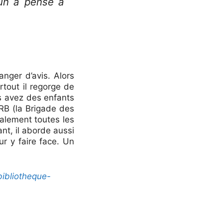
’un a pensé à
anger d’avis. Alors
rtout il regorge de
s avez des enfants
BRB (la Brigade des
galement toutes les
nt, il aborde aussi
ur y faire face. Un
-bibliotheque-