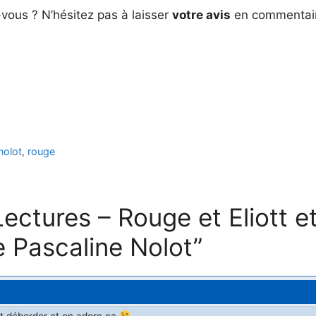
vous ? N’hésitez pas à laisser
votre avis
en commentai
nolot
,
rouge
Lectures – Rouge et Eliott et
e Pascaline Nolot”
ont déborder et on adore ça