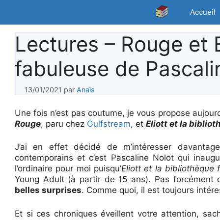
Aller
Accueil
au
contenu
Lectures – Rouge et E
fabuleuse de Pascali
13/01/2021
par
Anaïs
Une fois n’est pas coutume, je vous propose aujour
Rouge
, paru chez
Gulfstream
, et
Eliott et la bibli
J’ai en effet décidé de m’intéresser davanta
contemporains et c’est Pascaline Nolot qui inaugure
l’ordinaire pour moi puisqu’
Eliott et la bibliothèque
Young Adult (à partir de 15 ans). Pas forcément 
belles surprises
. Comme quoi, il est toujours intér
Et si ces chroniques éveillent votre attention, sa