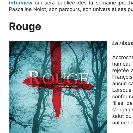
interview
qui sera publiée dès la semaine proch
Pascaline Nolot, son parcours, son univers et ses pu
Rouge
Le résu
Accroché
hameau b
rejetée 
François
aucun ca
Lorsque 
conform
filles 
s’engage
salut ou
nul ne l