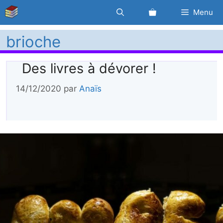
Aller
Menu
au
contenu
brioche
Des livres à dévorer !
14/12/2020
par
Anaïs