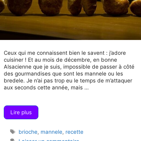
Ceux qui me connaissent bien le savent : j’adore
cuisiner ! Et au mois de décembre, en bonne
Alsacienne que je suis, impossible de passer à côté
des gourmandises que sont les mannele ou les
bredele. Je n’ai pas trop eu le temps de m’attaquer
aux seconds cette année, mais …
Lire plus
Étiquettes
brioche
,
mannele
,
recette