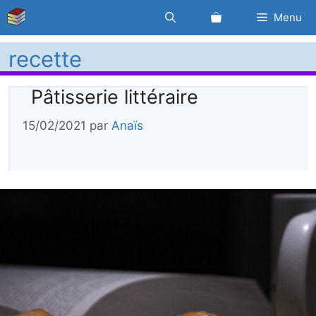
Aller
Menu
au
contenu
recette
Pâtisserie littéraire
15/02/2021
par
Anaïs