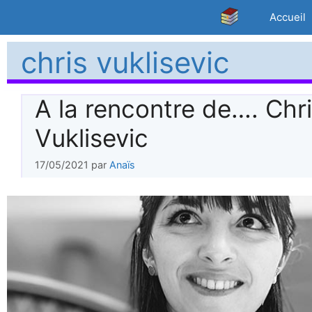
Aller
Accueil
au
contenu
chris vuklisevic
A la rencontre de…. Chr
Vuklisevic
17/05/2021
par
Anaïs