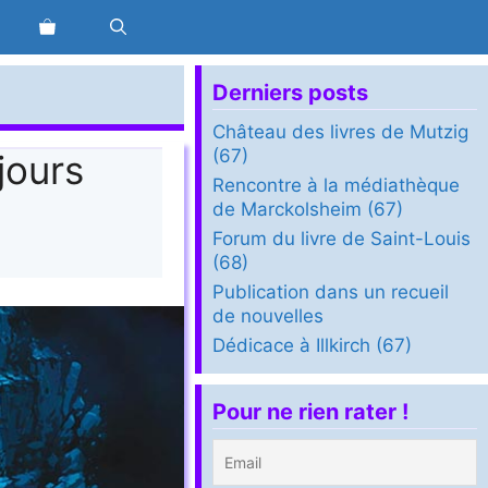
Derniers posts
Château des livres de Mutzig
(67)
jours
Rencontre à la médiathèque
de Marckolsheim (67)
Forum du livre de Saint-Louis
(68)
Publication dans un recueil
de nouvelles
Dédicace à Illkirch (67)
Pour ne rien rater !