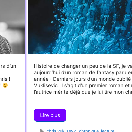
rs d’un
Histoire de changer un peu de la SF, je va
aujourd’hui d’un roman de fantasy paru en
ris !
année : Derniers jours d’un monde oublié
!
Vuklisevic. Il s’agit d’un premier roman et
l’autrice mérite déjà que je lui tire mon c
Lire plus
Étiquettes
chris vuklisevic
,
chronique
,
lecture