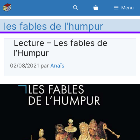
Aller
Menu
au
contenu
les fables de l'humpur
Lecture – Les fables de
l’Humpur
02/08/2021
par
Anaïs