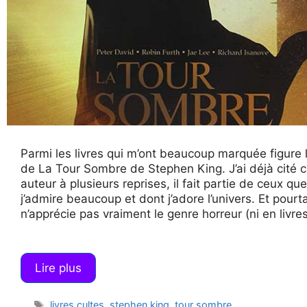
Parmi les livres qui m’ont beaucoup marquée figure 
de La Tour Sombre de Stephen King. J’ai déjà cité c
auteur à plusieurs reprises, il fait partie de ceux que
j’admire beaucoup et dont j’adore l’univers. Et pourta
n’apprécie pas vraiment le genre horreur (ni en livres
Lire plus
Étiquettes
livres cultes
,
stephen king
,
tour sombre