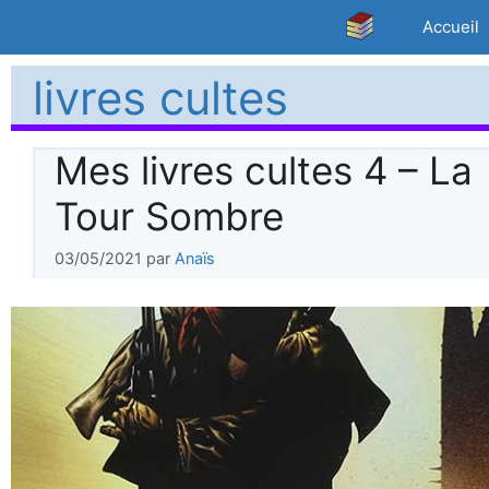
Aller
Accueil
au
contenu
livres cultes
Mes livres cultes 4 – La
Tour Sombre
03/05/2021
par
Anaïs