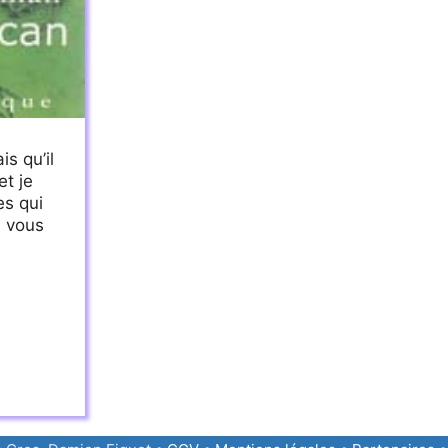
is qu’il
et je
es qui
e vous