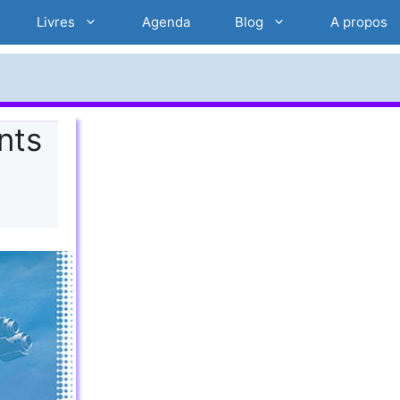
Livres
Agenda
Blog
A propos
nts