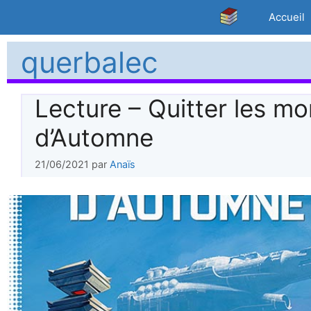
Aller
Accueil
au
contenu
querbalec
Lecture – Quitter les mo
d’Automne
21/06/2021
par
Anaïs