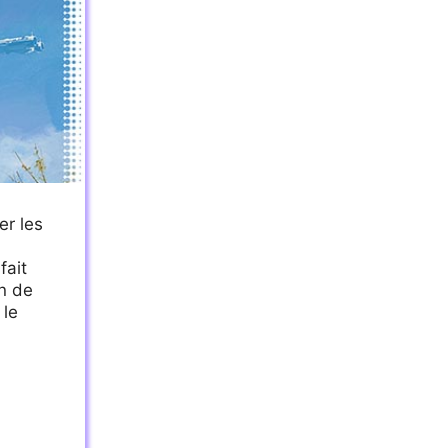
er les
n
fait
n de
 le