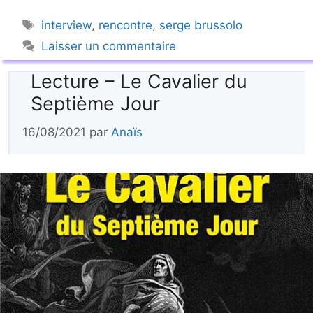
Étiquettes
interview
,
rencontre
,
serge brussolo
Laisser un commentaire
Lecture – Le Cavalier du
Septième Jour
16/08/2021
par
Anaïs