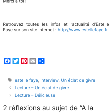
Merci à toi !
Retrouvez toutes les infos et l’actualité d’Estelle
Faye sur son site Internet :
http://www.estellefaye.fr
F
T
P
E
P
a
w
i
m
a
c
i
n
a
r
Étiquettes
estelle faye
,
interview
,
Un éclat de givre
e
t
t
i
t
b
t
e
l
a
Lecture – Un éclat de givre
o
e
r
g
Lecture – Délicieuse
o
r
e
e
2 réflexions au sujet de “A la
k
s
r