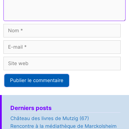
Nom
E-
mail
Site
web
Derniers posts
Château des livres de Mutzig (67)
Rencontre à la médiathèque de Marckolsheim