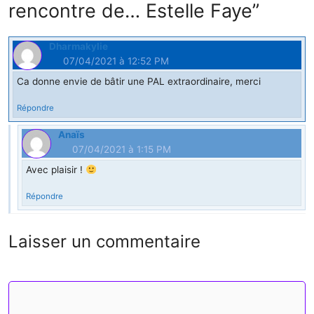
t
rencontre de… Estelle Faye”
Dharmakylie
07/04/2021 à 12:52 PM
Ca donne envie de bâtir une PAL extraordinaire, merci
Répondre
Anaïs
07/04/2021 à 1:15 PM
Avec plaisir !
Répondre
Laisser un commentaire
Commentaire