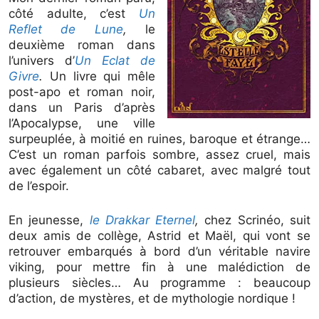
côté adulte, c’est
Un
Reflet de Lune
,
le
deuxième roman dans
l’univers d’
Un Eclat de
Givre
.
Un livre qui mêle
post-apo et roman noir,
dans un Paris d’après
l’Apocalypse, une ville
surpeuplée, à moitié en ruines, baroque et étrange…
C’est un roman parfois sombre, assez cruel, mais
avec également un côté cabaret, avec malgré tout
de l’espoir.
En jeunesse,
le Drakkar Eternel
,
chez Scrinéo, suit
deux amis de collège, Astrid et Maël, qui vont se
retrouver embarqués à bord d’un véritable navire
viking, pour mettre fin à une malédiction de
plusieurs siècles… Au programme : beaucoup
d’action, de mystères, et de mythologie nordique !