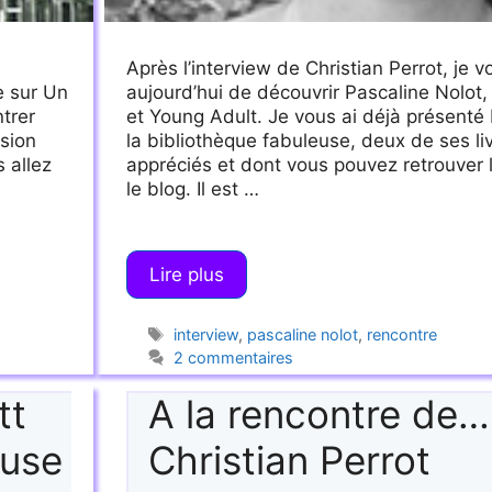
Après l’interview de Christian Perrot, je 
e sur Un
aujourd’hui de découvrir Pascaline Nolot,
ntrer
et Young Adult. Je vous ai déjà présenté 
ision
la bibliothèque fabuleuse, deux de ses liv
 allez
appréciés et dont vous pouvez retrouver 
le blog. Il est …
Lire plus
Étiquettes
interview
,
pascaline nolot
,
rencontre
2 commentaires
tt
A la rencontre de…
euse
Christian Perrot