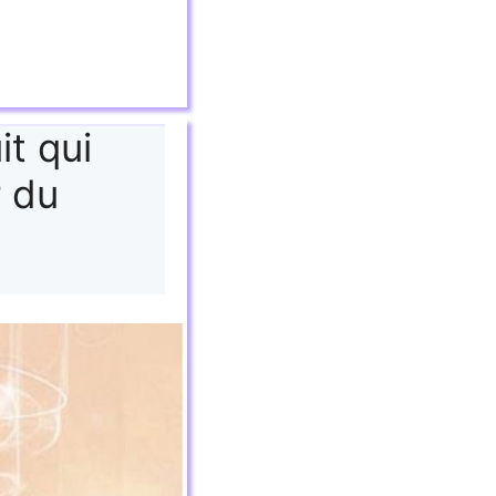
it qui
r du