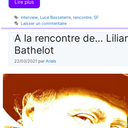
Lire plus
Étiquettes
interview
,
Luce Basseterre
,
rencontre
,
SF
Laisser un commentaire
A la rencontre de… Lilia
Bathelot
22/03/2021
par
Anaïs