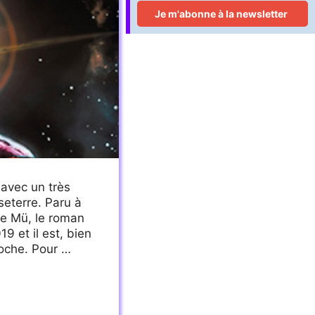
avec un très
eterre. Paru à
de Mü, le roman
9 et il est, bien
poche. Pour …