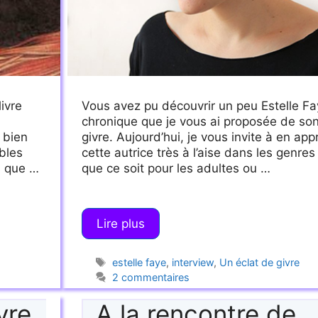
livre
Vous avez pu découvrir un peu Estelle Fay
chronique que je vous ai proposée de son 
 bien
givre. Aujourd’hui, je vous invite à en ap
bles
cette autrice très à l’aise dans les genres
s que …
que ce soit pour les adultes ou …
Lire plus
Étiquettes
estelle faye
,
interview
,
Un éclat de givre
2 commentaires
vre
A la rencontre de…