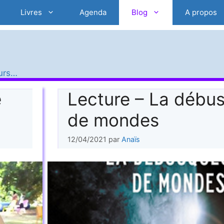
Livres
Agenda
Blog
A propos
eurs…
e
Lecture – La débu
de mondes
12/04/2021
par
Anaïs