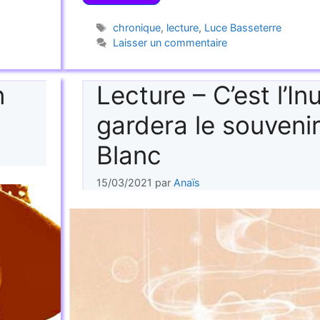
Étiquettes
chronique
,
lecture
,
Luce Basseterre
Laisser un commentaire
n
Lecture – C’est l’Inu
gardera le souveni
Blanc
15/03/2021
par
Anaïs