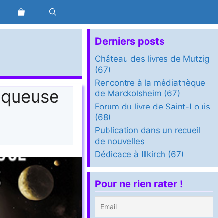
Derniers posts
Château des livres de Mutzig
(67)
Rencontre à la médiathèque
squeuse
de Marckolsheim (67)
Forum du livre de Saint-Louis
(68)
Publication dans un recueil
de nouvelles
Dédicace à Illkirch (67)
Pour ne rien rater !